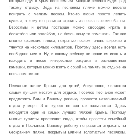
которые едут в Крым всей семьей. Каждый ребенок будет рад
такому отдыху. Ведь на песчаном пляже можно весело
поиграть с мелким песком. Кто-то любит просто лепить
куличи, а кому-то нравится строить из песка высокие башни.
Взрослым и детям постарше можно свободно играть в
баскетбол или волейбол, не боясь кому-то помешать. Так как
многие крымские пляжи, покрытые песком, очень широкие и
тянутся на несколько километров. Поэтому здесь всегда есть
свободное место. Ну, и какому ребенку не нравится искать и
находить в песке интересные ракушки и разноцветные
камешки, которые можно взять с собой на память об отдыхе на
песчаном пляже.
Песчаные пляжи Крыма для детей, безусловно, являются
самым лучшим местом для отдыха. Поселок Песчаное может
предложить Вам и Вашему ребенку провести незабываемый
отдых у моря. Этот курорт не зря так называется. Здесь
находятся одни из самых лучших пляжей Крыма. Поэтому
многие туристы приезжают сюда, чтобы провести семейный
отдых в Песчаном. Вашему ребенку понравится отдыхать на
бескрайнем пляже, покрытым мягким золотистым песочком.